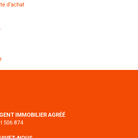
cte d'achat
i
e
GENT IMMOBILIER AGRÉÉ
PI 506.874
UIVEZ-NOUS