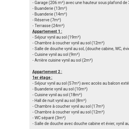
- Garage (206 m²) avec une hauteur sous plafond de 
- Buanderie (13m²)
- Buanderie (14m²)
- Réserve (7m²)
- Terrasse (24m²)
Apparteme
nt 1 :
- Séjour vynil au sol (19m²)
- Chambre à coucher vynil au sol (12m²)
- Salle de douche vynil au sol, (douche cabine, WC, év
- Cuisine vynil au sol (9m²)
- Arrière cuisine vynil au sol (2m²)
Appartement 2 :
1er étage :
- Séjour vynil au sol (57m²) avec accès au balcon ext
- Buanderie vynil au sol (10m²)
- Cuisine vynil au sol (18m²)
- Hall de nuit vynil au sol (8m²)
- Chambre à coucher vynil au sol (17m²)
- Chambre à coucher vynil au sol (12m²)
- WC séparé (3m²)
- Salle de douche avec douche cabine et évier, vynil a