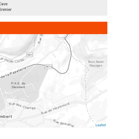
Cave
Grenier
Leaflet