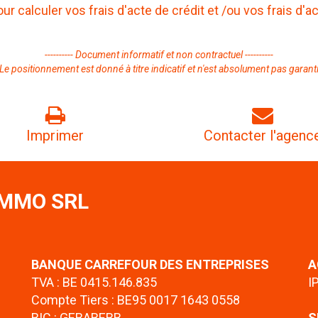
our calculer vos
frais d'acte de crédit
et /ou vos
frais d'a
---------- Document informatif et non contractuel ----------
Le positionnement est donné à titre indicatif et n'est absolument pas garant
Imprimer
Contacter l'agenc
IMMO SRL
BANQUE CARREFOUR DES ENTREPRISES
A
TVA : BE 0415.146.835
I
Compte Tiers : BE95 0017 1643 0558
BIC : GEBABEBB
S