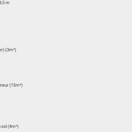
3,5 m
ier) (3m²)
érieur (15m²)
u sol (4m²)